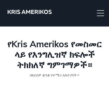
የKris Amerikos የመስመር
ላይ የእንግሊዝኛ ክፍሎች
ትክክለኛ ግምገማዎች።
በእርስዎ ቋንቋ የተማሪ አስተያየት።